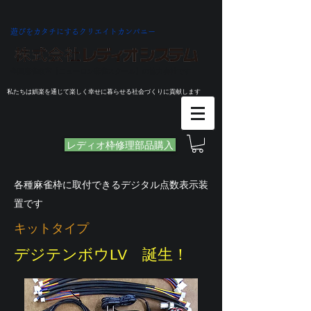
遊びをカタチにするクリエイトカンパニー
全国麻雀教室【ニューロン麻雀スクール】の協力会社です
私たちは娯楽を通じて楽しく幸せに暮らせる社会づくりに貢献します
レディオ枠修理部品購入
各種麻雀枠に取付できるデジタル点数表示装
置です
​キットタイプ
​デジテンボウLV 誕生！