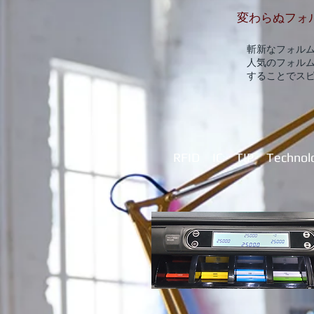
変わらぬフォ
斬新なフォルム
人気のフォルム
することでスピ
​ RFID IC TIP Technol