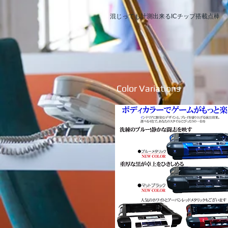
混じっても計測出来るICチップ搭載点棒
Color​ Variations