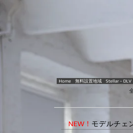
Home
無料設置地域
Stellar－DLV
​
NEW！
モデルチェ