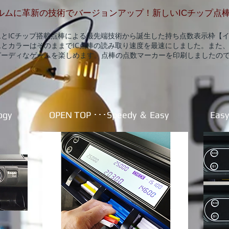
ルムに革新の技術でバージョンアップ！新しいICチップ点
とICチップ搭載点棒による最先端技術から誕生した持ち点数表示枠【
とカラーはそのままでIC点棒の読み取り速度を最速にしました。また
ーディなゲームを楽しめます。点棒の点数マーカーを印刷しましたので
ogy
​OPEN TOP ･･･Speedy ＆ Easy
Easy