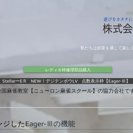
遊びをカタチに
私たちは娯楽を通じて楽し
レディオ枠修理部品購入
StellarーEＲ
NEW！デジテンボウLV
点数表示枠【Eager-Ⅲ】
全国麻雀教室【ニューロン麻雀スクール】の協力会社で
ンジした
Eager-
の機能
Ⅲ