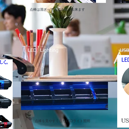
​点棒は混ざっても読み取り出来ます
​見
LED Lighting
USB
点棒を見やすくしたLEDライト照明